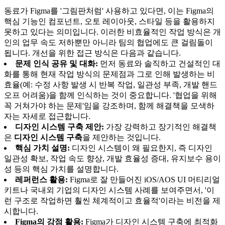
동료가 Figma를 '그림판처럼' 사용하고 있다면, 이는 Figma의
핵심 기능인 컴포넌트, 오토 레이아웃, 스타일 등을 활용하지
못하고 있다는 의미입니다. 이러한 비효율적인 작업 방식은 개
인의 업무 속도 저하뿐만 아니라 팀의 협업에도 큰 걸림돌이
됩니다. 개선을 위한 접근 방식은 다음과 같습니다.
문제 인식 공유 및 대화:
먼저 동료와 솔직하고 건설적인 대
화를 통해 현재 작업 방식의 문제점과 그로 인해 발생하는 비
효율(예: 수정 사항 발생 시 반복 작업, 일관성 부족, 개발 핸드
오프 어려움)을 함께 인식하는 것이 중요합니다. '협업을 위해
꼭 거쳐가야 하는 문제'임을 강조하며, 함께 해결책을 모색하
자는 자세로 접근합니다.
디자인 시스템 구축 제안:
가장 강력하고 장기적인 해결책
은
디자인 시스템 구축
을 제안하는 것입니다.
핵심 가치 설명:
디자인 시스템이 왜 필요한지, 즉 디자인
일관성 확보, 작업 속도 향상, 개발 효율성 증대, 유지보수 용이
성 등의 핵심 가치를 설명합니다.
레퍼런스 활용:
Figma로 잘 만들어진 iOS/AOS UI 머티리얼
키트나 국내외 기업의 디자인 시스템 사례를 보여주면서, '이
런 구조로 작업하면 훨씬 체계적이고 효율적'이라는 비전을 제
시합니다.
Figma의 강점 활용:
Figma가 디자인 시스템 구축에 최적화